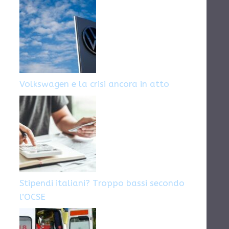
Volkswagen e la crisi ancora in atto
Stipendi italiani? Troppo bassi secondo
l’OCSE