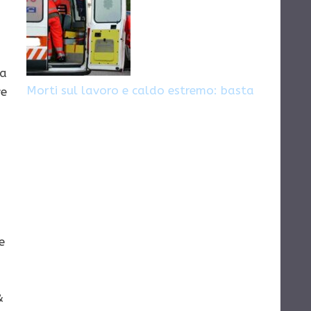
za
Morti sul lavoro e caldo estremo: basta
ve
e
&