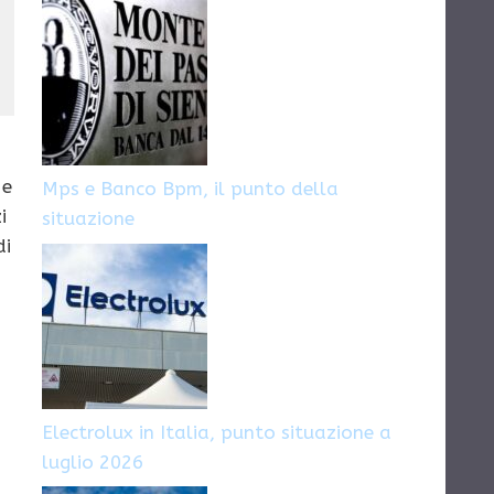
candidarsi
 e
Mps e Banco Bpm, il punto della
i
situazione
di
Electrolux in Italia, punto situazione a
luglio 2026