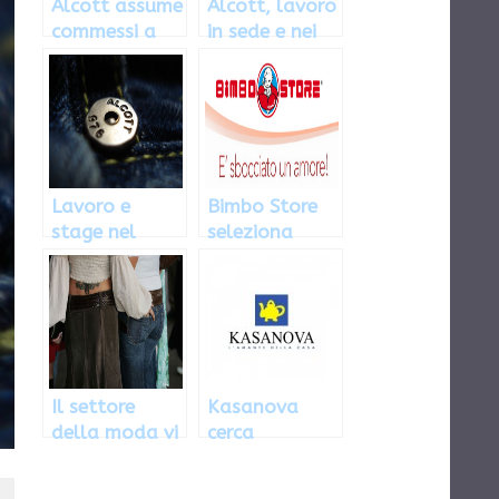
Alcott assume
Alcott, lavoro
commessi a
in sede e nei
Porta di
negozi
Roma
Lavoro e
Bimbo Store
stage nel
seleziona
futuro di
magazzinieri e
Alcott
commessi
Il settore
Kasanova
della moda vi
cerca
aspetta con
commessi in
Alcott: come
tutta Italia