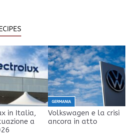
ECIPES
GERMANIA
x in Italia,
Volkswagen e la crisi
tuazione a
ancora in atto
026