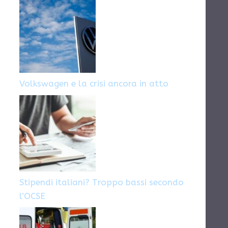
Volkswagen e la crisi ancora in atto
Stipendi italiani? Troppo bassi secondo
l’OCSE