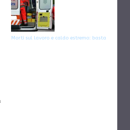
Morti sul lavoro e caldo estremo: basta
a