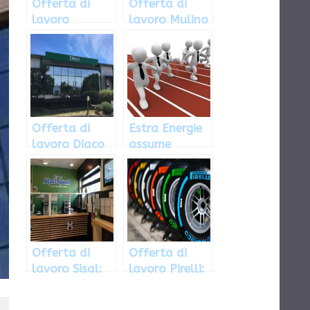
Offerta di
Offerta di
lavoro
lavoro Mulino
Amadori, le
Bianco, le
posizioni
posizioni
aperte
aperte
Offerta di
Estra Energie
lavoro Diaco
assume
Biofarmaceuti
venditori e
ci: le posizioni
Agenti
aperte
plurimandata
ri
Offerta di
Offerta di
lavoro Sisal:
lavoro Pirelli:
posizioni
le posizioni
aperte
aperte