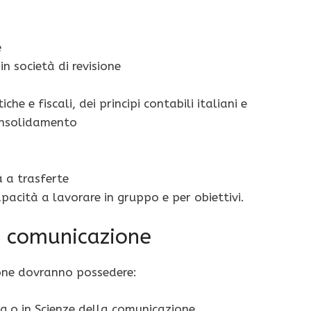
e
n società di revisione
he e fiscali, dei principi contabili italiani e
consolidamento
à a trasferte
apacità a lavorare in gruppo e per obiettivi.
e comunicazione
one dovranno possedere:
g o in Scienze della comunicazione