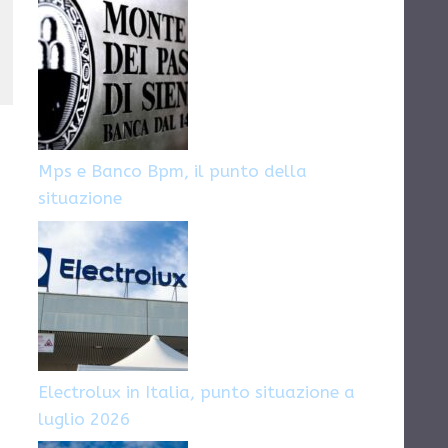
Mps e Banco Bpm, il punto della
situazione
Electrolux in Italia, punto situazione a
luglio 2026