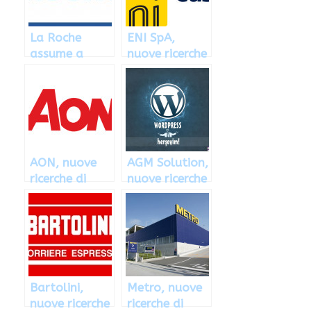
La Roche
ENI SpA,
assume a
nuove ricerche
Milano e
di personale a
Monza
Milano
AON, nuove
AGM Solution,
ricerche di
nuove ricerche
personale a
di personale a
Milano e
Torino e
Modena
Milano
Bartolini,
Metro, nuove
nuove ricerche
ricerche di