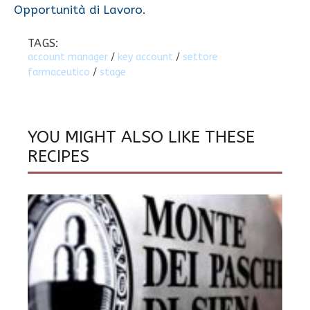
Opportunità di Lavoro.
TAGS:
account manager
/
key account
/
settore
farmaceutico
/
stage
YOU MIGHT ALSO LIKE THESE
RECIPES