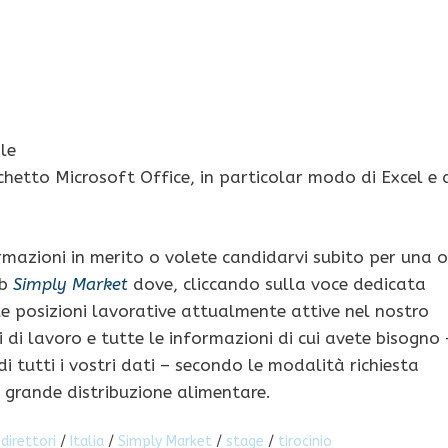
le
hetto Microsoft Office, in particolar modo di Excel e 
ormazioni in merito o volete candidarvi subito per una o
eb
Simply Market
dove, cliccando sulla voce dedicata
 le posizioni lavorative attualmente attive nel nostro
ghi di lavoro e tutte le informazioni di cui avete bisogno 
 tutti i vostri dati – secondo le modalità richiesta
a grande distribuzione alimentare.
/
direttori
/
Italia
/
Simply Market
/
stage
/
tirocinio