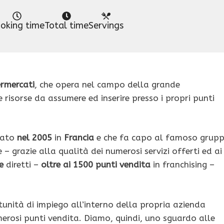
oking time
Total time
Servings
rmercati
, che opera nel campo della grande
e risorse da assumere ed inserire presso i propri punti
dato
nel 2005
in
Francia
e che fa capo al famoso grup
 – grazie alla qualità dei numerosi servizi offerti ed ai
e
diretti –
oltre ai 1500 punti vendita
in franchising –
unità di impiego all’interno della propria azienda
merosi punti vendita. Diamo, quindi, uno sguardo alle