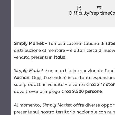
Difficulty
Prep time
Co
Simply Market
– famosa catena italiana di
supe
distribuzione alimentare – è alla ricerca di nuov
vendita presenti in
Italia
.
Simply Market
è un marchio internazionale fon
Auchan
. Oggi, l’azienda è in costante espansione
suoi prodotti in vendita – e vanta
circa 277 stor
dove trovano impiego
circa 9.500 persone
.
Al momento,
Simply Market
offre diverse opport
presente sul nostro territorio nazionale con nu