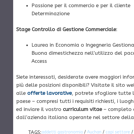
Passione per il commercio e per il cliente
Determinazione
Stage Controllo di Gestione Commerciale
:
Laurea in Economia o Ingegneria Gestiona
Buona dimestichezza nell’utilizzo del pacc
Access
Siete interessati, desiderate avere maggiori inf
più delle posizioni disponibili? Visitate il sito w
alle
offerte lavorative
, potrete sfogliare tutte
paese – compresi tutti i requisiti richiesti, i luo
ed inviare il vostro
curriculum vitae
– completo di
dall’azienda italiana operante nel settore dell
TAGS:
addetti gastronomia
/
Auchan
/
capi settore