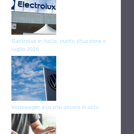
Electrolux in Italia, punto situazione a
luglio 2026
Volkswagen e la crisi ancora in atto