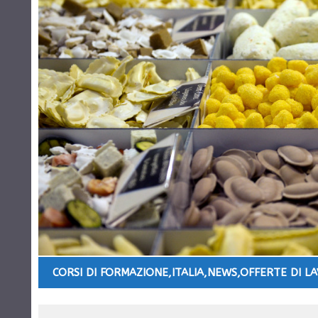
CORSI DI FORMAZIONE
,
ITALIA
,
NEWS
,
OFFERTE DI L