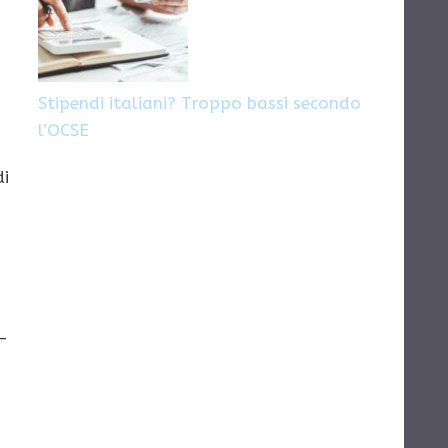
Stipendi italiani? Troppo bassi secondo
l’OCSE
di
–