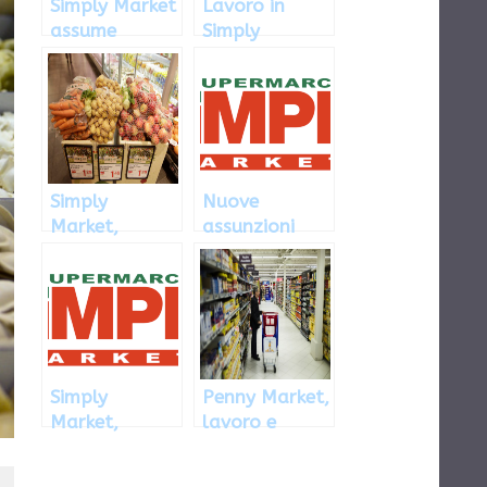
Simply Market
Lavoro in
assume
Simply
personale in
Market: le
Italia: come
offerte
fare richiesta
lavorative
disponibili
Simply
Nuove
Market,
assunzioni
assunzioni in
Simply
nota catena
Market, ecco
di
come inviare
supermercati:
la
come fare
candidatura
Simply
Penny Market,
Market,
lavoro e
lavoro in
stage: di cosa
tutta Italia
di tratta e