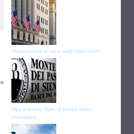
come inviare il
CV
Occupazione in calo negli Stati Uniti
po
Mps e Banco Bpm, il punto della
situazione