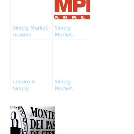
come inviare
la
candidatura
Simply Market
Simply
assume
Market,
personale in
assunzioni in
Italia: come
tutta Italia
fare richiesta
Lavoro in
Simply
Simply
Market,
Market: le
lavoro e
offerte
stage: come
lavorative
fare richiesta
disponibili
e candidarsi