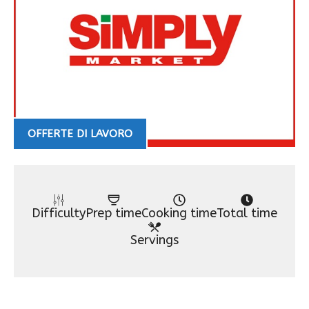
OFFERTE DI LAVORO
Difficulty
Prep time
Cooking time
Total time
Servings