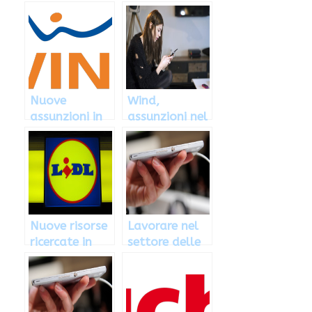
Nuove
Wind,
assunzioni in
assunzioni nel
Wind: come e
campo delle
dove inviare il
telecomunicaz
curriculum
ioni: di che si
vitae
tratta
Nuove risorse
Lavorare nel
ricercate in
settore delle
Lidl: come
telecomunicaz
inviare il
ioni con Wind,
curriculum
ecco come
vitae