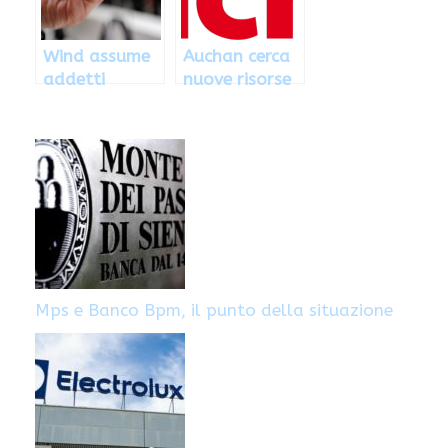
Wind assume
Auchan cerca
addetti
nuove risorse
vendite in
e stagisti:
tutto il
come
territorio
candidarsi
nazionale
Mps e Banco Bpm, il punto della situazione