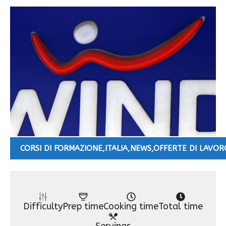
CORSI DI FORMAZIONE
,
ITALIA
,
NEWS
,
OFFERTE DI LAVOR
Difficulty
Prep time
Cooking time
Total time