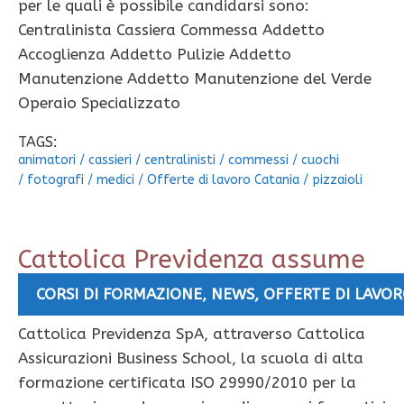
per le quali è possibile candidarsi sono:
Centralinista Cassiera Commessa Addetto
Accoglienza Addetto Pulizie Addetto
Manutenzione Addetto Manutenzione del Verde
Operaio Specializzato
TAGS:
animatori
/
cassieri
/
centralinisti
/
commessi
/
cuochi
/
fotografi
/
medici
/
Offerte di lavoro Catania
/
pizzaioli
Cattolica Previdenza assume
neolaureati e Sub Agenti
CORSI DI FORMAZIONE
,
NEWS
,
OFFERTE DI LAVO
Cattolica Previdenza SpA, attraverso Cattolica
Assicurazioni Business School, la scuola di alta
formazione certificata ISO 29990/2010 per la