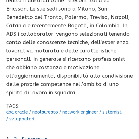
realtà industriali come Telecom Italia ed
Ericsson. Le sue sedi sono a Milano, San
Benedetto del Tronto, Palermo, Treviso, Napoli,
Catania e recentemente Bogotà, in Colombia. In
ADS i collaboratori vengono selezionati tenendo
conto delle conoscenze tecniche, dell’esperienza
lavorativa maturata e delle caratteristiche
personali. In generale si ricercano professionisti
che abbiano costanza e motivazione
all’aggiornamento, disponibilità alla condivisione
delle proprie competenze nell’ambito di uno
spirito di lavoro in squadra.
TAGS:
dba oracle
/
neolaureato
/
network engineer
/
sistemisti
/
sviluppatori
Pagina
Pagina