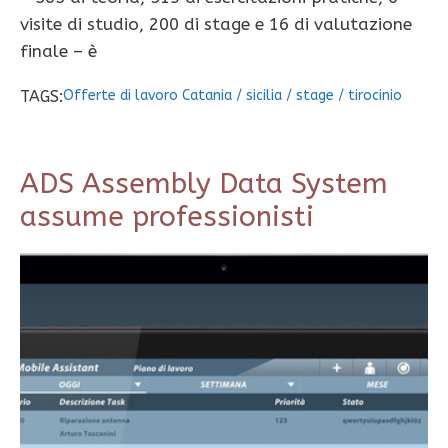
visite di studio, 200 di stage e 16 di valutazione
finale – è
TAGS:
Offerte di lavoro Catania
/
sicilia
/
stage
/
tirocinio
ADS Assembly Data System
assume professionisti