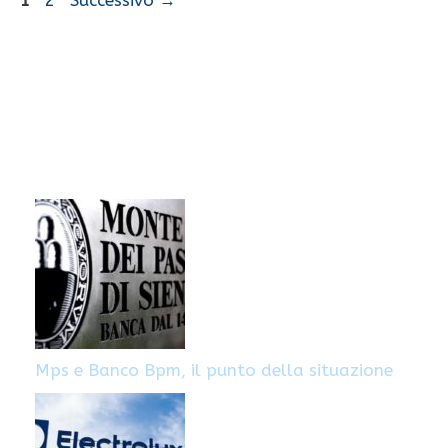
1
2
Successivo
→
Mps e Banco Bpm, il punto della situazione