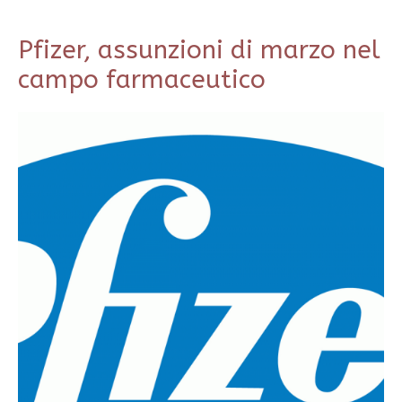
Pfizer, assunzioni di marzo nel
campo farmaceutico