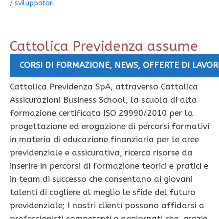
/
sviluppatori
Cattolica Previdenza assume
neolaureati e Sub Agenti
CORSI DI FORMAZIONE
,
NEWS
,
OFFERTE DI LAVO
Cattolica Previdenza SpA, attraverso Cattolica
Assicurazioni Business School, la scuola di alta
formazione certificata ISO 29990/2010 per la
progettazione ed erogazione di percorsi formativi
in materia di educazione finanziaria per le aree
previdenziale e assicurativa, ricerca risorse da
inserire in percorsi di formazione teorici e pratici e
in team di successo che consentano ai giovani
talenti di cogliere al meglio le sfide del futuro
previdenziale; I nostri clienti possono affidarsi a
professionisti competenti e aggiornati che, grazie